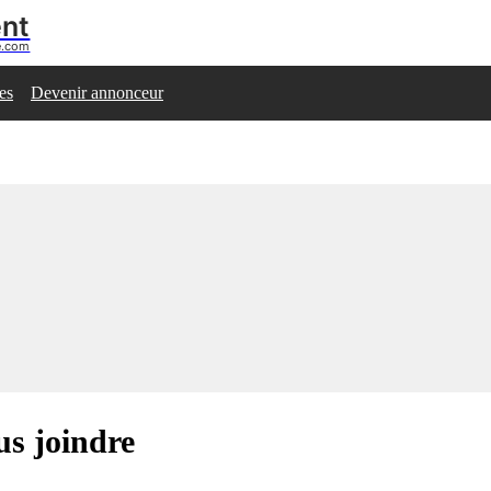
ent
se.com
les
Devenir annonceur
us joindre