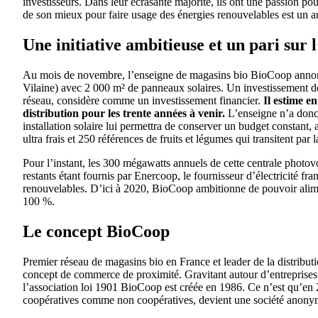
investisseurs. Dans leur écrasante majorité, ils ont une passion p
de son mieux pour faire usage des énergies renouvelables est un ar
Une initiative ambitieuse et un pari sur 
Au mois de novembre, l’enseigne de magasins bio BioCoop annonçai
Vilaine) avec 2 000 m² de panneaux solaires. Un investissement de
réseau, considère comme un investissement financier.
Il estime en
distribution pour les trente années à venir.
L’enseigne n’a donc 
installation solaire lui permettra de conserver un budget constant,
ultra frais et 250 références de fruits et légumes qui transitent par
Pour l’instant, les 300 mégawatts annuels de cette centrale photo
restants étant fournis par Enercoop, le fournisseur d’électricité fr
renouvelables. D’ici à 2020, BioCoop ambitionne de pouvoir alimen
100 %.
Le concept BioCoop
Premier réseau de magasins bio en France et leader de la distribut
concept de commerce de proximité. Gravitant autour d’entreprises
l’association loi 1901 BioCoop est créée en 1986. Ce n’est qu’en
coopératives comme non coopératives, devient une société anony