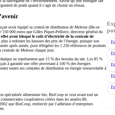
our la sauvegarde de l’environnement. Savoir qu’une enseigne fait
gument de poids quand il s’agit de choisir un réseau.
l’avenir
Exp
t avoir équipé sa central de distribution de Melesse (Ille-et-
par
 550 000 euros que Gilles Piquet-Pellorce, directeur général du
 effet avoir bloqué le coût d’électricité de la centrale de
plus à redouter les hausses des prix de l’énergie, puisque son
Fr
 année après année, pour réfrigérer les 1 250 références de produits
 la centrale de Melesse chaque jour.
Fr
voltaïque ne représentent que 15 % des besoins du site. Les 85 %
ançais à garantir une offre provenant à 100 % des énergies
Fr
ter toutes ses centrales de distribution en énergie renouvelable à
Fr
Fr
ion spécialisée alimentaire bio, BioCoop se veut avant tout un
 commerciales coopératives créées dans les années 80,
 2002 que BioCoop, renforcée par l’adhésion d’entreprises
me.