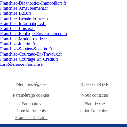
Franchise-Diagnostics-Immobiliers.fr
Franchise-Ameublement.fr
Franchise-B2B.fr
Franchise-Beaute-Forme.fr
Franchise-Informatique.fr
Franchise-Loisirs.fr
Franchise-Ecologie-Environnement.fr
Franchise-Mode-Textile.fr
Franchise-Interim.fr
Franchise-Soutien-Scolaire.fr
Franchise-Courtage-En-Travaux.fr
Franchise-Courtage-En-Crédit.fr
La Référence Franchise
Mentions légales
RGPD / DGPR
Paramétrage cookies
Nous contacter
Partenaires
Plan de site
Toute la Franchise
Point Franchises
Franchise Cession